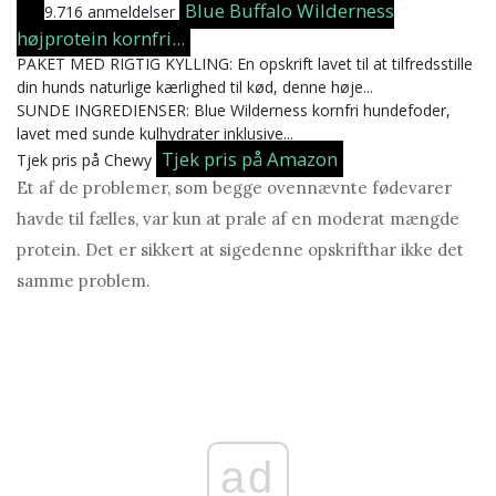
Blue Buffalo Wilderness
9.716 anmeldelser
højprotein kornfri...
PAKET MED RIGTIG KYLLING: En opskrift lavet til at tilfredsstille
din hunds naturlige kærlighed til kød, denne høje...
SUNDE INGREDIENSER: Blue Wilderness kornfri hundefoder,
lavet med sunde kulhydrater inklusive...
Tjek pris på Amazon
Tjek pris på Chewy
Et af de problemer, som begge ovennævnte fødevarer
havde til fælles, var kun at prale af en moderat mængde
protein. Det er sikkert at sigedenne opskrifthar ikke det
samme problem.
ad