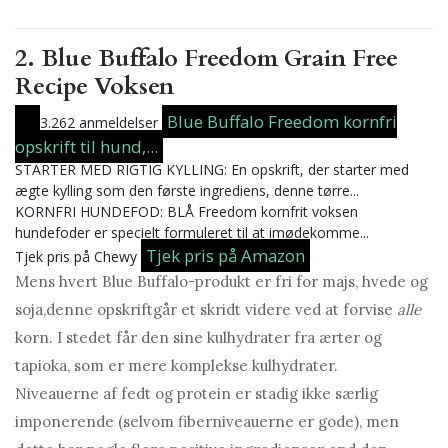
2. Blue Buffalo Freedom Grain Free
Recipe Voksen
Blue Buffalo Freedom kornfri
3.262 anmeldelser
opskrift til hund,...
STARTER MED RIGTIG KYLLING: En opskrift, der starter med
ægte kylling som den første ingrediens, denne tørre...
KORNFRI HUNDEFOD: BLÅ Freedom kornfrit voksen
hundefoder er specielt formuleret til at imødekomme...
Tjek pris på Amazon
Tjek pris på Chewy
Mens hvert Blue Buffalo-produkt er fri for majs, hvede og
soja,denne opskriftgår et skridt videre ved at forvise
alle
korn. I stedet får den sine kulhydrater fra ærter og
tapioka, som er mere komplekse kulhydrater.
Niveauerne af fedt og protein er stadig ikke særlig
imponerende (selvom fiberniveauerne er gode), men