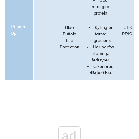
God
mængde
protein
Runner-
Blue
Kylling er
TJEK
Up
Buffalo
første
PRIS
Life
ingrediens
Protection
Har hørfrø
til omega
fedtsyrer
Cikorierod
tilføjer fibre
ad