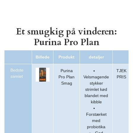
Et smugkig på vinderen:
Purina Pro Plan
Billede
Produkt
detaljer
Bedste
Purina
TJEK
samlet
Pro Plan
Velsmagende
PRIS
Smag
stykker
strimlet kød
blandet med
kibble
Forstærket
med
probiotika