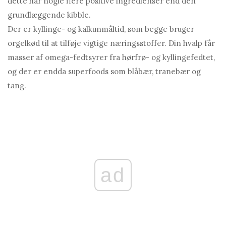
dette har nogle flere positive ingredienser end den
grundlæggende kibble.
Der er kyllinge- og kalkunmåltid, som begge bruger
orgelkød til at tilføje vigtige næringsstoffer. Din hvalp får
masser af omega-fedtsyrer fra hørfrø- og kyllingefedtet,
og der er endda superfoods som blåbær, tranebær og
tang.
ad