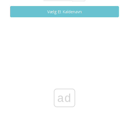
Vælg Et Kaldenavn
ad