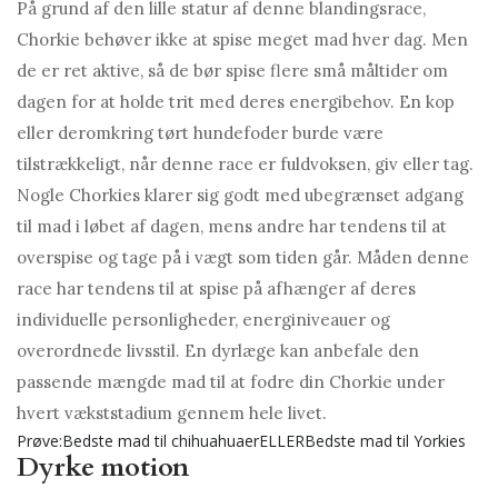
På grund af den lille statur af denne blandingsrace,
Chorkie behøver ikke at spise meget mad hver dag. Men
de er ret aktive, så de bør spise flere små måltider om
dagen for at holde trit med deres energibehov. En kop
eller deromkring tørt hundefoder burde være
tilstrækkeligt, når denne race er fuldvoksen, giv eller tag.
Nogle Chorkies klarer sig godt med ubegrænset adgang
til mad i løbet af dagen, mens andre har tendens til at
overspise og tage på i vægt som tiden går. Måden denne
race har tendens til at spise på afhænger af deres
individuelle personligheder, energiniveauer og
overordnede livsstil. En dyrlæge kan anbefale den
passende mængde mad til at fodre din Chorkie under
hvert vækststadium gennem hele livet.
Prøve:Bedste mad til chihuahuaerELLERBedste mad til Yorkies
Dyrke motion